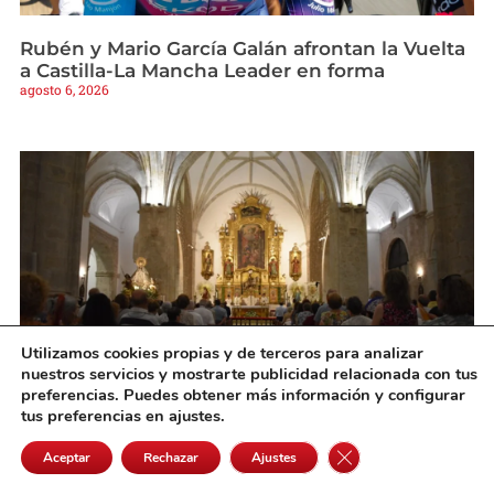
Rubén y Mario García Galán afrontan la Vuelta
a Castilla-La Mancha Leader en forma
agosto 6, 2026
Utilizamos cookies propias y de terceros para analizar
nuestros servicios y mostrarte publicidad relacionada con tus
preferencias. Puedes obtener más información y configurar
Se inicia con gran participación el novenario
tus preferencias en ajustes.
en honor a la Patrona de Quintanar de la
Cerrar el banner de 
Orden
Aceptar
Rechazar
Ajustes
agosto 6, 2026