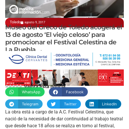
Toledo
agosto 9, 2017
Se representará en dos pases
Museo del Greco de Toledo acogerá el
13 de agosto ‘El viejo celoso’ para
promocionar el Festival Celestina de
La Puebla
manchainformacion.com
Valora esta noticia
WhatsApp
Facebook
Telegram
Twitter
LinkedIn
La obra está a cargo de la A.C. Festival Celestina, que
nació de la necesidad de dar continuidad al trabajo teatral
que desde hace 18 años se realiza en torno al festival,