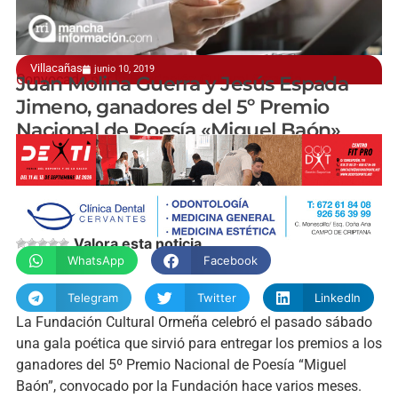
Villacañas
junio 10, 2019
Convocado por la Fundación Cultural Ormeña
Juan Molina Guerra y Jesús Espada
Jimeno, ganadores del 5º Premio
Nacional de Poesía «Miguel Baón»
manchainformacion.com
Valora esta noticia
WhatsApp
Facebook
Telegram
Twitter
LinkedIn
La Fundación Cultural Ormeña celebró el pasado sábado
una gala poética que sirvió para entregar los premios a los
ganadores del 5º Premio Nacional de Poesía “Miguel
Baón”, convocado por la Fundación hace varios meses.