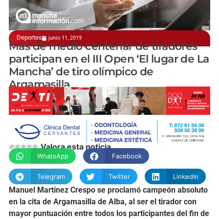
Deportes
junio 11, 2019
Manuel Martínez Crespo, campeón absoluto
Más de medio centenar de tiradores
participan en el III Open ‘El lugar de La
Mancha’ de tiro olímpico de
Argamasilla
manchainformacion.com
Valora esta noticia
WhatsApp
Facebook
Telegram
Twitter
LinkedIn
Manuel Martínez Crespo se proclamó campeón absoluto
en la cita de Argamasilla de Alba, al ser el tirador con
mayor puntuación entre todos los participantes del fin de