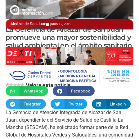
Alcázar de San Juan
junio 12, 2019
Prácticas de disminución del impacto ambiental
La Gerencia de Alcázar de San Juan
promueve una mayor sostenibilidad y
salud ambiental en el ámbito sanitario
manchainformacion.com
Valora esta noticia
WhatsApp
Facebook
Telegram
Twitter
LinkedIn
La Gerencia de Atención Integrada de Alcázar de San
Juan, dependiente del Servicio de Salud de Castilla-La
Mancha (SESCAM), ha solicitado formar parte de la Red
Global de Hospitales Verdes y Saludables, una comunidad