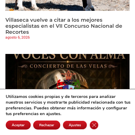
Villaseca vuelve a citar a los mejores
especialistas en el VII Concurso Nacional de
Recortes
agosto 6, 2026
Utilizamos cookies propias y de terceros para analizar
nuestros servicios y mostrarte publicidad relacionada con tus
preferencias. Puedes obtener más información y configurar
tus preferencias en ajustes.
Cerrar el banner de 
Villanueva de Alcardete vivirá una noche
Aceptar
Rechazar
Ajustes
mágica de música bajo la luz de las velas