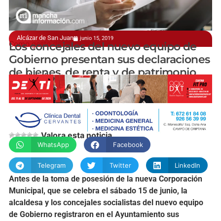
Alcázar de San Juan
junio 15, 2019
Como gesto de transparencia
Los concejales del nuevo equipo de
Gobierno presentan sus declaraciones
de bienes, de renta y de patrimonio
manchainformacion.com
Valora esta noticia
WhatsApp
Facebook
Telegram
Twitter
LinkedIn
Antes de la toma de posesión de la nueva Corporación
Municipal, que se celebra el sábado 15 de junio, la
alcaldesa y los concejales socialistas del nuevo equipo
de Gobierno registraron en el Ayuntamiento sus