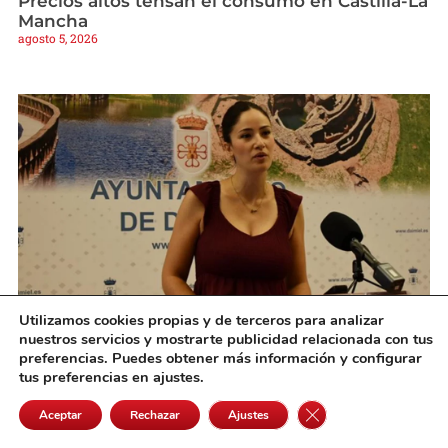
Precios altos tensan el consumo en Castilla-La
Mancha
agosto 5, 2026
Utilizamos cookies propias y de terceros para analizar
El equipo de Gobierno de Daimiel reformulará
nuestros servicios y mostrarte publicidad relacionada con tus
el proyecto de la plaza
preferencias. Puedes obtener más información y configurar
agosto 5, 2026
tus preferencias en ajustes.
Cerrar el banner de 
Aceptar
Rechazar
Ajustes