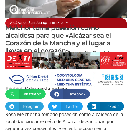
Alcázar de San Juan
junio 15, 2019
Constitución de la XI Corporación Municipal
Melchor toma posesión como
alcaldesa para que «Alcázar sea el
Corazón de la Mancha y el lugar a
llevar en el corazón»
Javier Fernández-Caballero | Fotografía: Pilar Atienza
Valora esta noticia
WhatsApp
Facebook
Telegram
Twitter
LinkedIn
Rosa Melchor ha tomado posesión como alcaldesa de la
localidad ciudadrealeña de Alcázar de San Juan por
segunda vez consecutiva y en esta ocasión en la