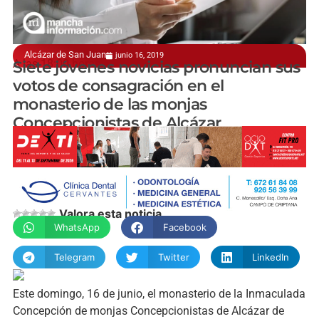
Alcázar de San Juan
junio 16, 2019
A las 18:00 horas
Siete jóvenes novicias pronuncian sus
votos de consagración en el
monasterio de las monjas
Concepcionistas de Alcázar
manchainformacion.com
Valora esta noticia
WhatsApp
Facebook
Telegram
Twitter
LinkedIn
Este domingo, 16 de junio, el monasterio de la Inmaculada
Concepción de monjas Concepcionistas de Alcázar de