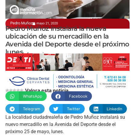
Pedro Muñoz
mayo 21, 2020
En la fase 1 de la actual desescalada
Pedro Muñoz instalará la nueva
ubicación de su mercadillo en la
Avenida del Deporte desde el próximo
lunes
manchainformacion.com
Valora esta noticia
WhatsApp
Facebook
Telegram
Twitter
LinkedIn
La localidad ciudadrealeña de Pedro Muñoz instalará su
nuevo mercadillo en la Avenida del Deporte desde el
próximo 25 de mayo, lunes.