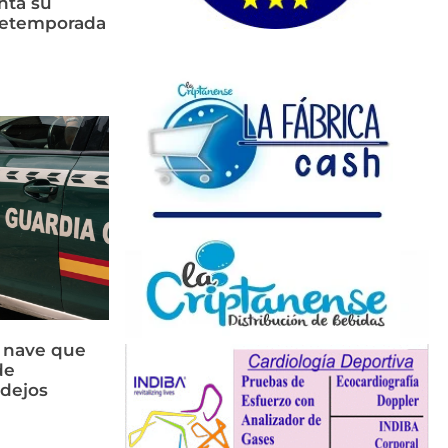
nta su
retemporada
a nave que
de
idejos