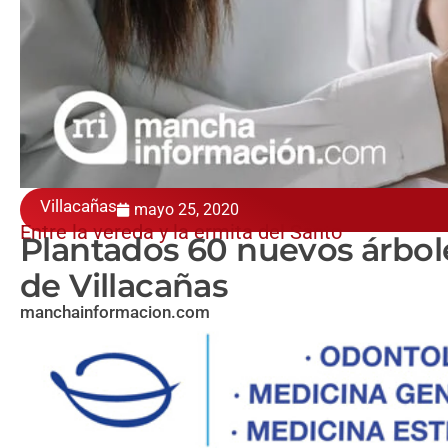
Villacañas
mayo 25, 2020
Entre la vereda y la ermita del Santo
Plantados 60 nuevos árbol
de Villacañas
manchainformacion.com