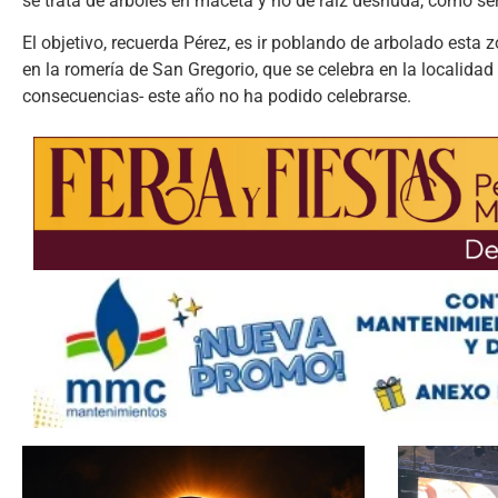
se trata de árboles en maceta y no de raíz desnuda, como ser
El objetivo, recuerda Pérez, es ir poblando de arbolado est
en la romería de San Gregorio, que se celebra en la localid
consecuencias- este año no ha podido celebrarse.