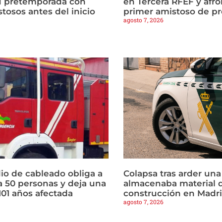
u pretemporada con
en Tercera RFEF y afro
tosos antes del inicio
primer amistoso de p
agosto 7, 2026
io de cableado obliga a
Colapsa tras arder un
a 50 personas y deja una
almacenaba material 
101 años afectada
construcción en Madr
agosto 7, 2026