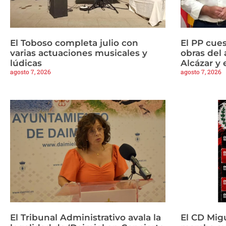
El Toboso completa julio con
El PP cues
varias actuaciones musicales y
obras del 
lúdicas
Alcázar y 
agosto 7, 2026
agosto 7, 2026
El Tribunal Administrativo avala la
El CD Mig