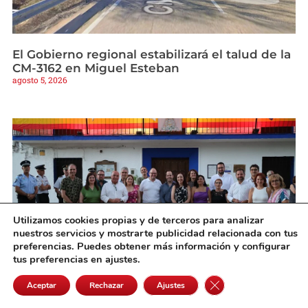
El Gobierno regional estabilizará el talud de la
CM-3162 en Miguel Esteban
agosto 5, 2026
Utilizamos cookies propias y de terceros para analizar
nuestros servicios y mostrarte publicidad relacionada con tus
preferencias. Puedes obtener más información y configurar
tus preferencias en ajustes.
Cinco Casas inaugura sus Feria y Fiestas 2026
Cerrar el banner de 
Aceptar
Rechazar
Ajustes
con un pregón lleno de historia de la voz de