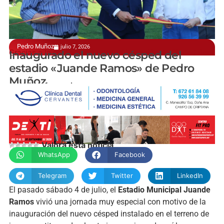
Pedro Muñoz
julio 7, 2026
Gracias a la colaboración de la Diputación de Ciudad Real
Inaugurado el nuevo césped del
estadio «Juande Ramos» de Pedro
Muñoz
manchainformacion.com
Valora esta noticia
WhatsApp
Facebook
Telegram
Twitter
LinkedIn
El pasado sábado 4 de julio, el
Estadio Municipal Juande
Ramos
vivió una jornada muy especial con motivo de la
inauguración del nuevo césped instalado en el terreno de