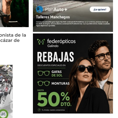
nista de la
cázar de