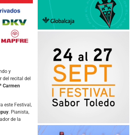
ndo y
 del recital del
.ª Carmen
 este Festival,
upuy
. Pianista,
ador de la