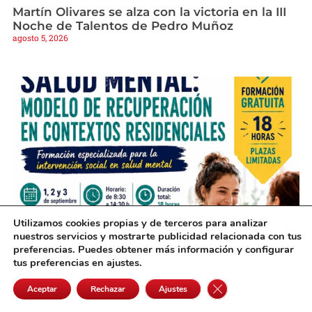
Martín Olivares se alza con la victoria en la III
Noche de Talentos de Pedro Muñoz
agosto 5, 2026
Utilizamos cookies propias y de terceros para analizar
nuestros servicios y mostrarte publicidad relacionada con tus
Una nueva formación gratuita en Alcázar
preferencias. Puedes obtener más información y configurar
preparará a profesionales sobre salud mental
tus preferencias en ajustes.
agosto 5, 2026
Cerrar el banner de 
Aceptar
Rechazar
Ajustes