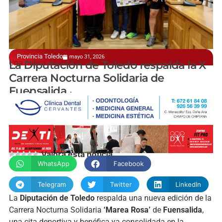
Provincia Toledo
mayo 31, 2026
Una nueva ‘Marea Rosa’ a favor de la solidaridad
La Diputación de Toledo respalda la X
Carrera Nocturna Solidaria de
Fuensalida
manchainformacion.com
Valora esta noticia
WhatsApp
Facebook
Telegram
Twitter
LinkedIn
La
Diputación de Toledo
respalda una nueva edición de la
Carrera Nocturna Solidaria
‘Marea Rosa’
de
Fuensalida
,
una cita deportiva y benéfica ya consolidada en la