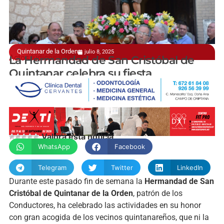
Quintanar de la Orden
julio 8, 2025
Actos lúdicos y litúrgicos
La Hermandad de San Cristóbal de
Quintanar celebra su fiesta
manchainformacion.com
Valora esta noticia
WhatsApp
Facebook
Telegram
Twitter
LinkedIn
Durante este pasado fin de semana la
Hermandad de San
Cristóbal de Quintanar de la Orden
, patrón de los
Conductores, ha celebrado las actividades en su honor
con gran acogida de los vecinos quintanareños, que ni la