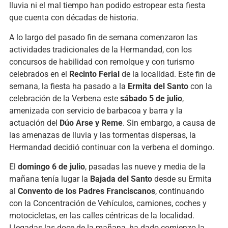
lluvia ni el mal tiempo han podido estropear esta fiesta
que cuenta con décadas de historia.
A lo largo del pasado fin de semana comenzaron las
actividades tradicionales de la Hermandad, con los
concursos de habilidad con remolque y con turismo
celebrados en el
Recinto Ferial
de la localidad. Este fin de
semana, la fiesta ha pasado a la
Ermita del Santo
con la
celebración de la Verbena este
sábado 5 de julio
,
amenizada con servicio de barbacoa y barra y la
actuación del
Dúo Arse y Reme
. Sin embargo, a causa de
las amenazas de lluvia y las tormentas dispersas, la
Hermandad decidió continuar con la verbena el domingo.
El
domingo 6 de julio
, pasadas las nueve y media de la
mañana tenía lugar la
Bajada del Santo
desde su Ermita
al
Convento de los Padres Franciscanos
, continuando
con la Concentración de Vehículos, camiones, coches y
motocicletas, en las calles céntricas de la localidad.
Llegadas las doce de la mañana, ha dado comienzo la