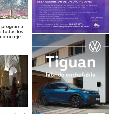
n programa
a todos los
n como eje