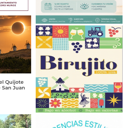
el Quijote
e San Juan