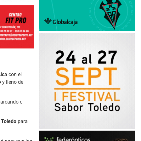
sica
con el
 y lleno de
marcando el
e Toledo
para