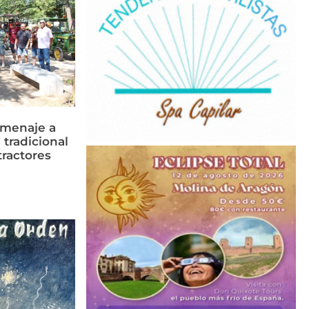
omenaje a
 tradicional
tractores