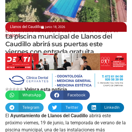
Llanos del Caudillo
junio 18, 2026
El Consistorio ha llevado a cabo diferentes trabajos de
mejora
La piscina municipal de Llanos del
Caudillo abrirá sus puertas este
viernes con entrada gratuita
manchainformacion.com
Valora esta noticia
WhatsApp
Facebook
Telegram
Twitter
LinkedIn
El
Ayuntamiento de Llanos del Caudillo
abrirá este
próximo viernes, 19 de junio, la temporada de verano de la
piscina municipal, una de las instalaciones más