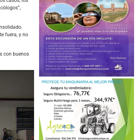
os casos, los
icólogos”,
nsolidado.
e fuera, y no
es con buenos