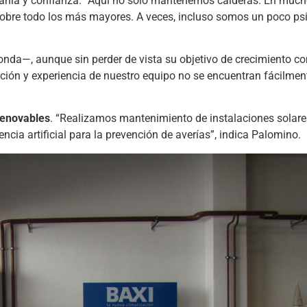
canía y confianza. “Aquí no solo mantenemos calderas. En much
sobre todo los más mayores. A veces, incluso somos un poco ps
da—, aunque sin perder de vista su objetivo de crecimiento co
ión y experiencia de nuestro equipo no se encuentran fácilment
renovables
. “Realizamos mantenimiento de instalaciones solar
cia artificial para la prevención de averías”, indica Palomino.