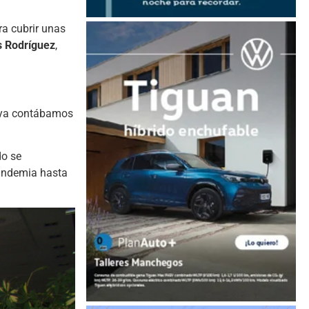
ra cubrir unas
s Rodríguez
,
y ya contábamos
do se
pandemia hasta