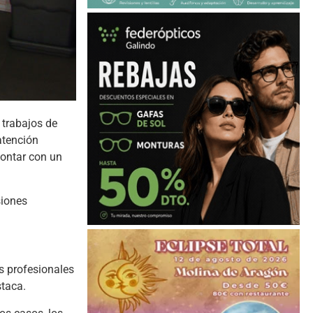
trabajos de
 atención
 contar con un
siones
es profesionales
staca.