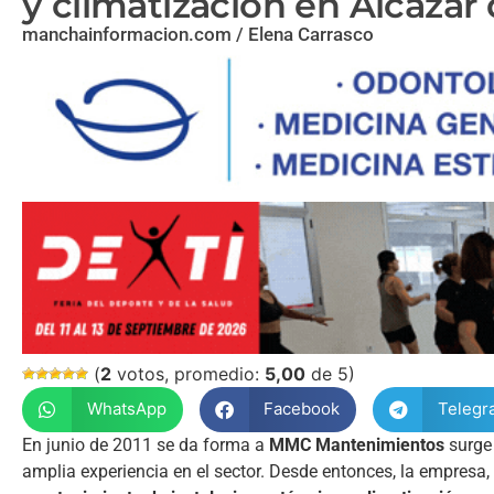
y climatización en Alcázar
manchainformacion.com / Elena Carrasco
(
2
votos, promedio:
5,00
de 5)
WhatsApp
Facebook
Telegr
En junio de 2011 se da forma a
MMC Mantenimientos
surge 
amplia experiencia en el sector. Desde entonces, la empres