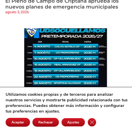
El Pleno de Campo de Criptana aprueba los
nuevos planes de emergencia municipales
agosto 3, 2026
Utilizamos cookies propias y de terceros para analizar
El Yugo UD Socuéllamos inicia su
nuestros servicios y mostrarte publicidad relacionada con tus
pretemporada con siete amistosos antes del
preferencias. Puedes obtener más información y configurar
debut liguero
tus preferencias en ajustes.
agosto 3, 2026
Cerrar el banner de 
Aceptar
Rechazar
Ajustes