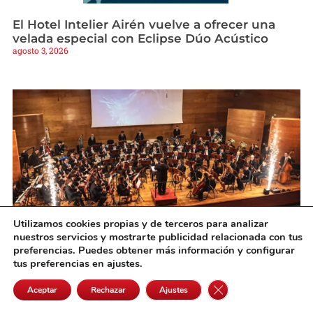
El Hotel Intelier Airén vuelve a ofrecer una
velada especial con Eclipse Dúo Acústico
agosto 3, 2026
Utilizamos cookies propias y de terceros para analizar
nuestros servicios y mostrarte publicidad relacionada con tus
preferencias. Puedes obtener más información y configurar
La Banda de Alcázar logra el segundo premio
tus preferencias en ajustes.
en el Certamen Nacional de Bandas de Cine
de Cullera
Cerrar el banner de 
Aceptar
Rechazar
Ajustes
agosto 3, 2026