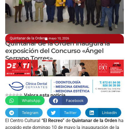
Quintanar de la Orden
mayo 10, 2026
En el Centro Cultural “El Recreo”
Quintanar de la Orden inaugura la
exposición del Concurso «Ángel
Serrano Torres»
manchainformacion.com
Valora esta noticia
WhatsApp
Facebook
Telegram
Twitter
LinkedIn
El Centro Cultural
“El Recreo”
de
Quintanar de la Orden
ha
acogido este domingo 10 de mayo la inauguración de la