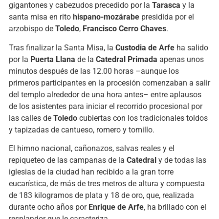
gigantones y cabezudos precedido por la
Tarasca
y la
santa misa en rito
hispano-mozárabe
presidida por el
arzobispo de
Toledo
,
Francisco Cerro Chaves
.
Tras finalizar la Santa Misa, la
Custodia de Arfe
ha salido
por la
Puerta Llana
de la
Catedral Primada
apenas unos
minutos después de las 12.00 horas –aunque los
primeros participantes en la procesión comenzaban a salir
del templo alrededor de una hora antes– entre aplausos
de los asistentes para iniciar el recorrido procesional por
las calles de
Toledo
cubiertas con los tradicionales toldos
y tapizadas de cantueso, romero y tomillo.
El himno nacional, cañonazos, salvas reales y el
repiqueteo de las campanas de la
Catedral
y de todas las
iglesias de la ciudad han recibido a la gran torre
eucarística, de más de tres metros de altura y compuesta
de 183 kilogramos de plata y 18 de oro, que, realizada
durante ocho años por
Enrique de Arfe
, ha brillado con el
resplandor que le caracteriza.