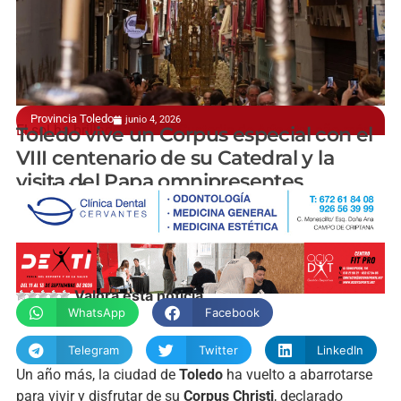
Provincia Toledo
junio 4, 2026
El sol ha brillado sobre la Custodia de Arfe otro año más
Toledo vive un Corpus especial con el
VIII centenario de su Catedral y la
visita del Papa omnipresentes
manchainformacion.com
Valora esta noticia
WhatsApp
Facebook
Telegram
Twitter
LinkedIn
Un año más, la ciudad de
Toledo
ha vuelto a abarrotarse
para vivir y disfrutar de su
Corpus Christi
, declarado