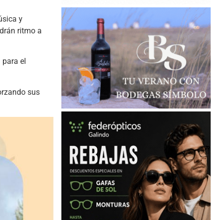
úsica y
drán ritmo a
 para el
forzando sus