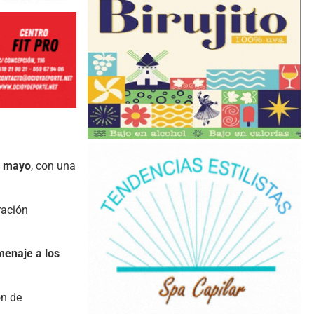
e mayo
, con una
ración
enaje a los
ón de