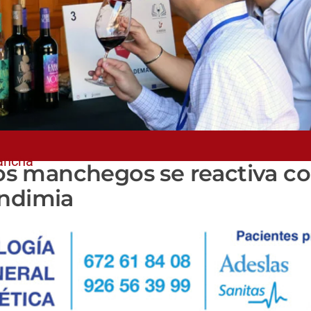
Mancha
inos manchegos se reactiva c
endimia