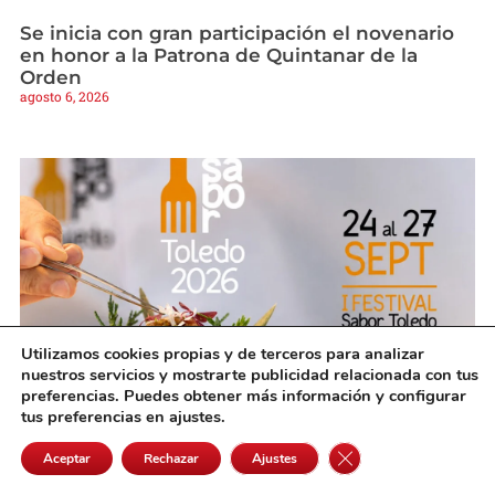
Se inicia con gran participación el novenario
en honor a la Patrona de Quintanar de la
Orden
agosto 6, 2026
Utilizamos cookies propias y de terceros para analizar
nuestros servicios y mostrarte publicidad relacionada con tus
preferencias. Puedes obtener más información y configurar
tus preferencias en ajustes.
Más de 60 productores confirman ya su
presencia en ‘Sabor Toledo’
Cerrar el banner de 
Aceptar
Rechazar
Ajustes
agosto 6, 2026