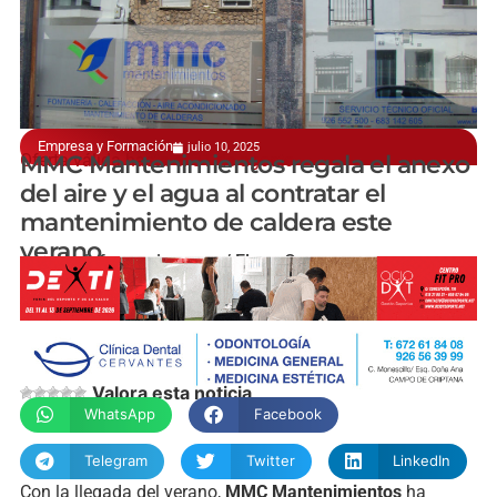
Empresa y Formación
julio 10, 2025
Oferta válida hasta el 31 de agosto
MMC Mantenimientos regala el anexo
del aire y el agua al contratar el
mantenimiento de caldera este
verano
manchainformacion.com / Elena Carrasco
Valora esta noticia
WhatsApp
Facebook
Telegram
Twitter
LinkedIn
Con la llegada del verano,
MMC Mantenimientos
ha